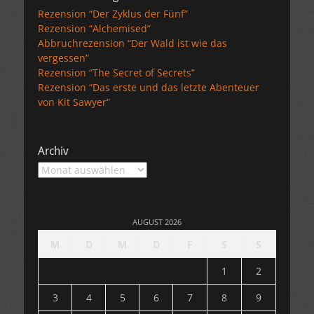
Rezension “Der Zyklus der Fünf”
Rezension “Alchemised”
Abbruchrezension “Der Wald ist wie das
vergessen”
Rezension “The Secret of Secrets”
Rezension “Das erste und das letzte Abenteuer
von Kit Sawyer”
Archiv
Archiv
AUGUST 2026
M
D
M
D
F
S
S
1
2
3
4
5
6
7
8
9