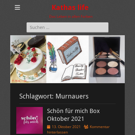
Kathas life
Das Leben in allen Farben
Suchen
nach:
Schlagwort:
Murnauers
Schön für mich Box
Oktober 2021
Veröffentlicht
13. Oktober 2021
Kommentar
am
hinterlassen