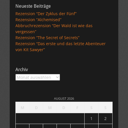
Neueste Beiträge
Rezension “Der Zyklus der Fünf”
Rezension “Alchemised”
Abbruchrezension “Der Wald ist wie das
vergessen”
Rezension “The Secret of Secrets”
Rezension “Das erste und das letzte Abenteuer
von Kit Sawyer”
Archiv
Archiv
AUGUST 2026
M
D
M
D
F
S
S
1
2