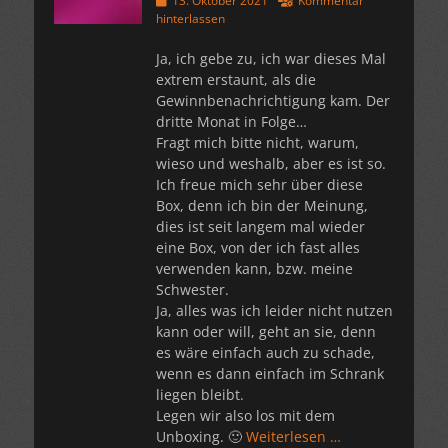
13. Oktober 2021
Kommentar
am
hinterlassen
Ja, ich gebe zu, ich war dieses Mal
extrem erstaunt, als die
Gewinnbenachrichtigung kam. Der
dritte Monat in Folge…
Fragt mich bitte nicht, warum,
wieso und weshalb, aber es ist so.
Ich freue mich sehr über diese
Box, denn ich bin der Meinung,
dies ist seit langem mal wieder
eine Box, von der ich fast alles
verwenden kann, bzw. meine
Schwester.
Ja, alles was ich leider nicht nutzen
kann oder will, geht an sie, denn
es wäre einfach auch zu schade,
wenn es dann einfach im Schrank
liegen bleibt.
Legen wir also los mit dem
Unboxing. 🙂
Weiterlesen …