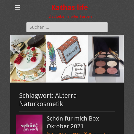
Kathas life
Das Leben in allen Farben
Suchen
nach:
Schlagwort:
ALterra
Naturkosmetik
Schön für mich Box
Oktober 2021
Veröffentlicht