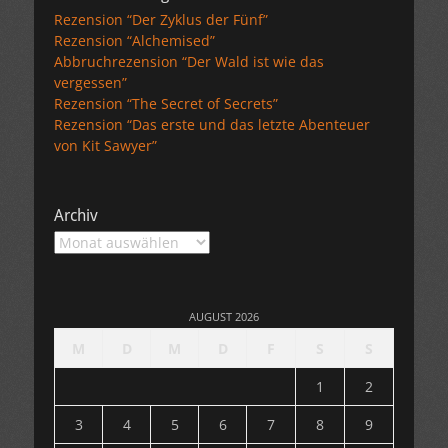
Rezension “Der Zyklus der Fünf”
Rezension “Alchemised”
Abbruchrezension “Der Wald ist wie das
vergessen”
Rezension “The Secret of Secrets”
Rezension “Das erste und das letzte Abenteuer
von Kit Sawyer”
Archiv
Archiv
AUGUST 2026
M
D
M
D
F
S
S
1
2
3
4
5
6
7
8
9