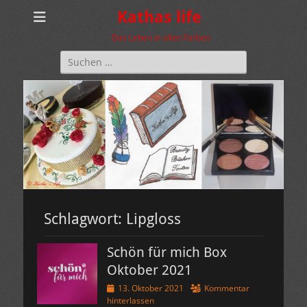
Kathas life
Das Leben in allen Farben
Suchen
nach:
Schlagwort:
Lipgloss
Schön für mich Box
Oktober 2021
Veröffentlicht
13. Oktober 2021
Kommentar
am
hinterlassen