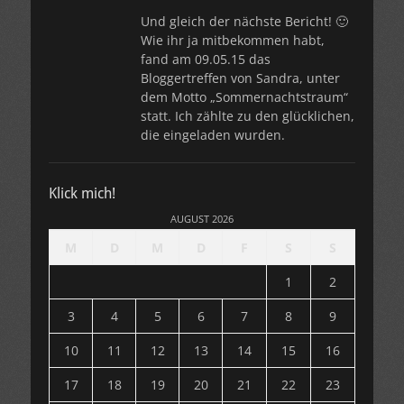
Und gleich der nächste Bericht! 🙂
Wie ihr ja mitbekommen habt,
fand am 09.05.15 das
Bloggertreffen von Sandra, unter
dem Motto „Sommernachtstraum“
statt. Ich zählte zu den glücklichen,
die eingeladen wurden.
Klick mich!
AUGUST 2026
M
D
M
D
F
S
S
1
2
3
4
5
6
7
8
9
10
11
12
13
14
15
16
17
18
19
20
21
22
23