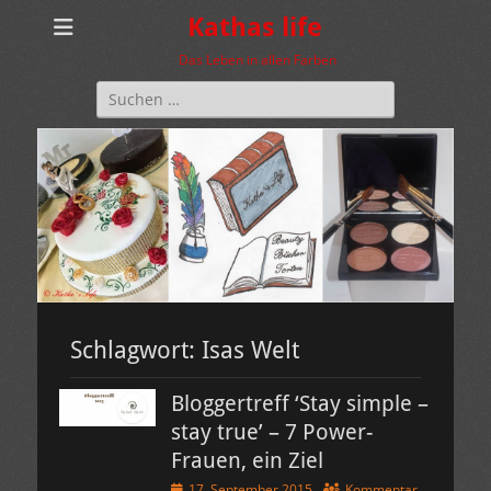
Kathas life
Das Leben in allen Farben
Suchen
nach:
Schlagwort:
Isas Welt
Bloggertreff ‘Stay simple –
stay true’ – 7 Power-
Frauen, ein Ziel
Veröffentlicht
17. September 2015
Kommentar