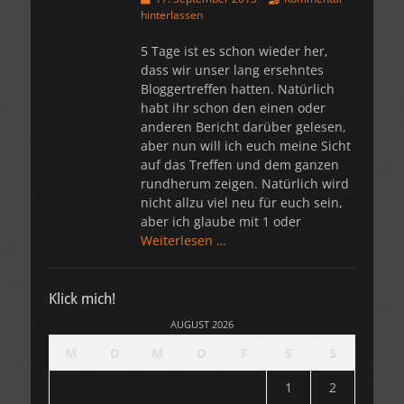
am
hinterlassen
5 Tage ist es schon wieder her,
dass wir unser lang ersehntes
Bloggertreffen hatten. Natürlich
habt ihr schon den einen oder
anderen Bericht darüber gelesen,
aber nun will ich euch meine Sicht
auf das Treffen und dem ganzen
rundherum zeigen. Natürlich wird
nicht allzu viel neu für euch sein,
aber ich glaube mit 1 oder
Weiterlesen …
Klick mich!
AUGUST 2026
M
D
M
D
F
S
S
1
2