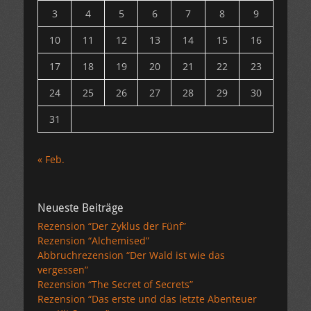
3
4
5
6
7
8
9
10
11
12
13
14
15
16
17
18
19
20
21
22
23
24
25
26
27
28
29
30
31
« Feb.
Neueste Beiträge
Rezension “Der Zyklus der Fünf”
Rezension “Alchemised”
Abbruchrezension “Der Wald ist wie das
vergessen”
Rezension “The Secret of Secrets”
Rezension “Das erste und das letzte Abenteuer