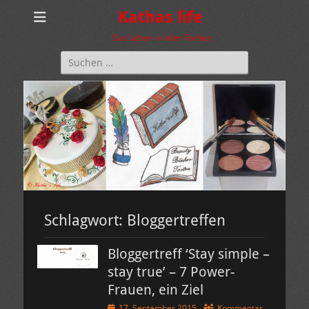
Kathas life
Das Leben in allen Farben
Suchen
nach:
Schlagwort:
Bloggertreffen
Bloggertreff ‘Stay simple –
stay true’ – 7 Power-
Frauen, ein Ziel
Veröffentlicht
17. September 2015
Kommentar