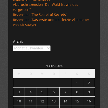
Abbruchrezension “Der Wald ist wie das
vergessen”
Rezension “The Secret of Secrets”
Rezension “Das erste und das letzte Abenteuer
von Kit Sawyer”
Archiv
Archiv
AUGUST 2026
M
D
M
D
F
S
S
1
2
3
4
5
6
7
8
9
10
11
12
13
14
15
16