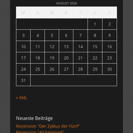
AUGUST 2026
M
D
M
D
F
S
S
1
2
3
4
5
6
7
8
9
10
11
12
13
14
15
16
17
18
19
20
21
22
23
24
25
26
27
28
29
30
31
« Feb.
Neueste Beiträge
Rezension “Der Zyklus der Fünf”
Rezension “Alchemised”