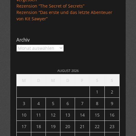
Rezension “The Secret of Secrets”
Rezension “Das erste und das letzte Abenteuer
von Kit Sawyer”
Archiv
Archiv
AUGUST 2026
M
D
M
D
F
S
S
1
2
3
4
5
6
7
8
9
10
11
12
13
14
15
16
17
18
19
20
21
22
23