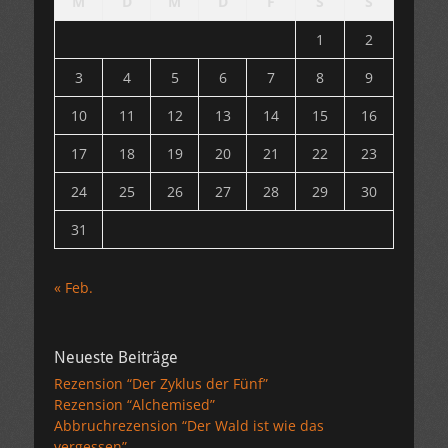
M
D
M
D
F
S
S
1
2
3
4
5
6
7
8
9
10
11
12
13
14
15
16
17
18
19
20
21
22
23
24
25
26
27
28
29
30
31
« Feb.
Neueste Beiträge
Rezension “Der Zyklus der Fünf”
Rezension “Alchemised”
Abbruchrezension “Der Wald ist wie das
vergessen”