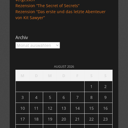
Rezension “The Secret of Secrets”
Rezension “Das erste und das letzte Abenteuer
von Kit Sawyer”
Archiv
Archiv
AUGUST 2026
M
D
M
D
F
S
S
1
2
3
4
5
6
7
8
9
10
11
12
13
14
15
16
17
18
19
20
21
22
23