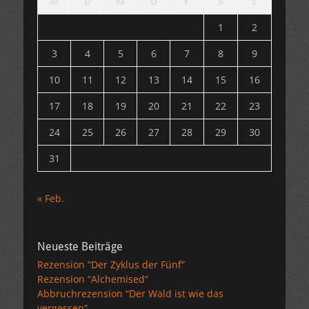
M
D
M
D
F
S
S
1
2
3
4
5
6
7
8
9
10
11
12
13
14
15
16
17
18
19
20
21
22
23
24
25
26
27
28
29
30
31
« Feb.
Neueste Beiträge
Rezension “Der Zyklus der Fünf”
Rezension “Alchemised”
Abbruchrezension “Der Wald ist wie das
vergessen”