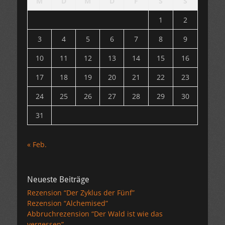
M
D
M
D
F
S
S
1
2
3
4
5
6
7
8
9
10
11
12
13
14
15
16
17
18
19
20
21
22
23
24
25
26
27
28
29
30
31
« Feb.
Neueste Beiträge
Rezension “Der Zyklus der Fünf”
Rezension “Alchemised”
Abbruchrezension “Der Wald ist wie das
vergessen”