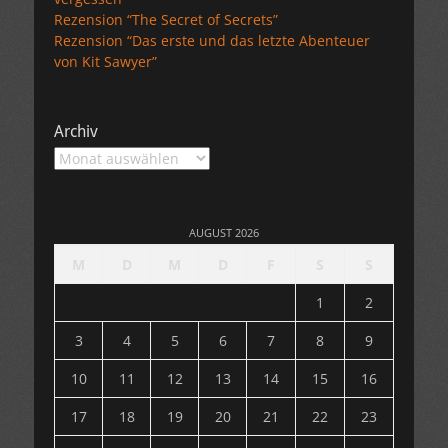
Rezension “The Secret of Secrets”
Rezension “Das erste und das letzte Abenteuer
von Kit Sawyer”
Archiv
Archiv
AUGUST 2026
M
D
M
D
F
S
S
1
2
3
4
5
6
7
8
9
10
11
12
13
14
15
16
17
18
19
20
21
22
23