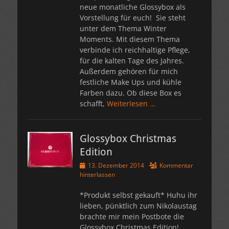
neue monatliche Glossybox als
Vorstellung für euch! Sie steht
unter dem Thema Winter
Moments. Mit diesem Thema
verbinde ich reichhaltige Pflege,
für die kalten Tage des Jahres.
Außerdem gehören für mich
festliche Make Ups und kühle
Farben dazu. Ob diese Box es
schafft,
Weiterlesen …
Glossybox Christmas
Edition
Veröffentlicht
13. Dezember 2014
Kommentar
am
hinterlassen
*Produkt selbst gekauft* Huhu ihr
lieben, pünktlich zum Nikolaustag
brachte mir mein Postbote die
Glossybox Christmas Edition!