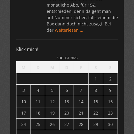
monatliche Abo, für 15€,
entschieden, denn da geht man
auf Nummer sicher, falls einem die
Box dann doch nicht zusagt. Bei
der
Weiterlesen …
Klick mich!
AUGUST 2026
M
D
M
D
F
S
S
1
2
3
4
5
6
7
8
9
10
11
12
13
14
15
16
17
18
19
20
21
22
23
24
25
26
27
28
29
30