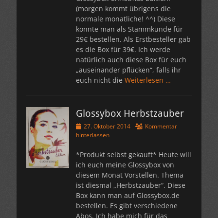
(morgen kommt übrigens die
normale monatliche! ^^) Diese
konnte man als Stammkunde für
29€ bestellen. Als Erstbesteller gab
es die Box für 39€. Ich werde
natürlich auch diese Box für euch
„auseinander pflücken“, falls ihr
euch nicht die
Weiterlesen …
Glossybox Herbstzauber
Veröffentlicht
27. Oktober 2014
Kommentar
am
hinterlassen
*Produkt selbst gekauft* Heute will
ich euch meine Glossybox von
diesem Monat Vorstellen. Thema
ist diesmal „Herbstzauber“. Diese
Box kann man auf Glossybox.de
bestellen. Es gibt verschiedene
Abos. Ich habe mich für das