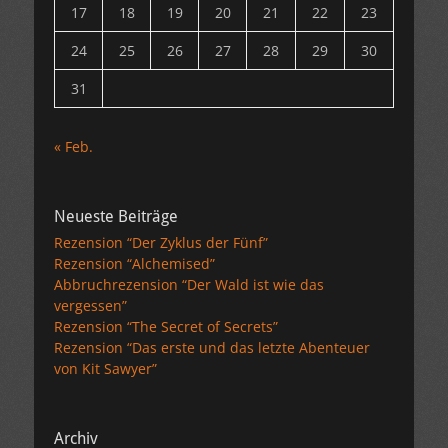
17
18
19
20
21
22
23
24
25
26
27
28
29
30
31
« Feb.
Neueste Beiträge
Rezension “Der Zyklus der Fünf”
Rezension “Alchemised”
Abbruchrezension “Der Wald ist wie das
vergessen”
Rezension “The Secret of Secrets”
Rezension “Das erste und das letzte Abenteuer
von Kit Sawyer”
Archiv