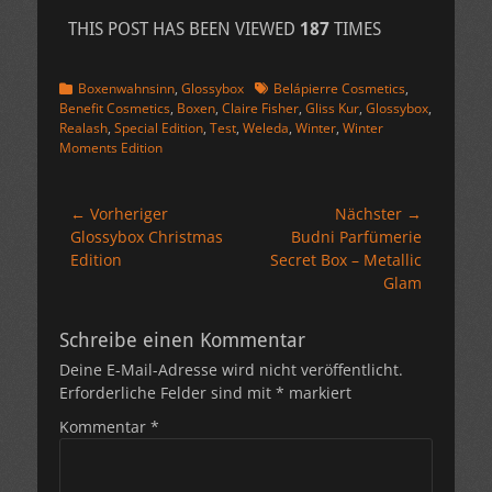
THIS POST HAS BEEN VIEWED
187
TIMES
Kategorien
Schlagworte
Boxenwahnsinn
,
Glossybox
Belápierre Cosmetics
,
Benefit Cosmetics
,
Boxen
,
Claire Fisher
,
Gliss Kur
,
Glossybox
,
Realash
,
Special Edition
,
Test
,
Weleda
,
Winter
,
Winter
Moments Edition
Beitragsnavigation
← Vorheriger
Nächster →
Vorheriger
Nächster
Glossybox Christmas
Budni Parfümerie
Beitrag:
Beitrag:
Edition
Secret Box – Metallic
Glam
Schreibe einen Kommentar
Deine E-Mail-Adresse wird nicht veröffentlicht.
Erforderliche Felder sind mit
*
markiert
Kommentar
*