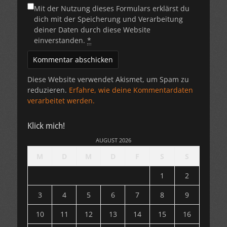
Mit der Nutzung dieses Formulars erklärst du
dich mit der Speicherung und Verarbeitung
deiner Daten durch diese Website
einverstanden.
*
Diese Website verwendet Akismet, um Spam zu
reduzieren.
Erfahre, wie deine Kommentardaten
verarbeitet werden.
Klick mich!
AUGUST 2026
M
D
M
D
F
S
S
1
2
3
4
5
6
7
8
9
10
11
12
13
14
15
16