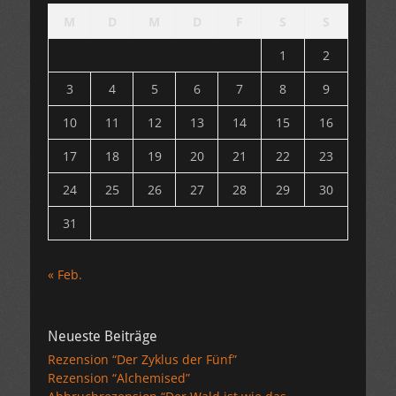
M
D
M
D
F
S
S
1
2
3
4
5
6
7
8
9
10
11
12
13
14
15
16
17
18
19
20
21
22
23
24
25
26
27
28
29
30
31
« Feb.
Neueste Beiträge
Rezension “Der Zyklus der Fünf”
Rezension “Alchemised”