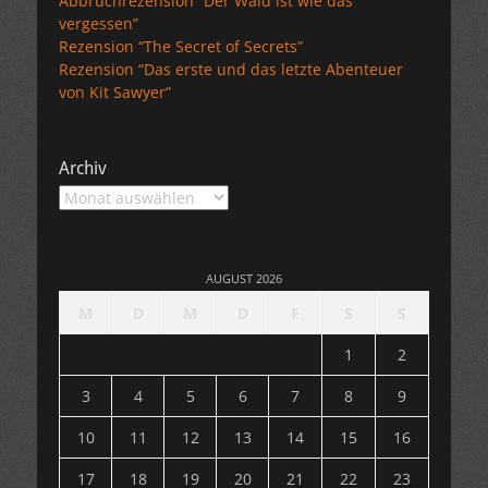
Abbruchrezension “Der Wald ist wie das
vergessen”
Rezension “The Secret of Secrets”
Rezension “Das erste und das letzte Abenteuer
von Kit Sawyer”
Archiv
Archiv
AUGUST 2026
M
D
M
D
F
S
S
1
2
3
4
5
6
7
8
9
10
11
12
13
14
15
16
17
18
19
20
21
22
23