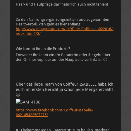
Haar- und Hautpflege darf natürlich auch nicht fehlen!
Zu den Nahrungsergänzungsmitteln und sogenannten
Health-Produkten geht es hier entlang:
http://www.emagcloud.com/lr/DE_de_CollHealth022016/i
ndex.html#/2/
Wie kommt ihr an die Produkte?
Entweder ihr kennt eine/n Berater/in oder ihr geht über
den Onlineshop, der auf der Hauptseite verlinkt ist. 🙂
Über das liebe Team von Coiffeur ISABELLE habe ich
euch im ersten Bericht ja schon jede Menge erzählt!
🙂
https://www.facebook.com/Coiffeur-Isabelle-
642145422507275/
ICH bekomme jeden „Haarartist“ zum heulen, meckern