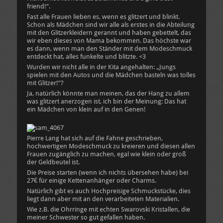
friend!“.
Fast alle Frauen lieben es, wenn es glitzert und blinkt.
Schon als Mädchen sind wir alle als erstes in die Abteilung
mit den Glitzerkleidern gerannt und haben gebettelt, das
wir eben dieses von Mama bekommen. Das höchste war
es dann, wenn man den Ständer mit dem Modeschmuck
entdeckt hat, alles funkelte und blitzte. <3
Wurden wir nicht alle in der Kita angehalten: „Jungs
spielen mit den Autos und die Mädchen basteln was tolles
mit Glitzer!“?
Ja, natürlich könnte man meinen, das der Hang zu allem
was glitzert anerzogen ist, ich bin der Meinung: Das hat
ein Mädchen von klein auf in den Genen!
Pierre Lang hat sich auf die Fahne geschrieben,
hochwertigen Modeschmuck zu kreieren und diesen allen
Frauen zugänglich zu machen, egal wie klein oder groß
der Geldbeutel ist.
Die Preise starten (wenn ich nichts übersehen habe) bei
27€ für einige Kettenanhänger oder Charms.
Natürlich gibt es auch Hochpreisige Schmuckstücke, dies
liegt dann aber mit an den verarbeiteten Materialien.
Wie z.B. die Ohrringe mit echten Swarovski Kristallen, die
meiner Schwester so gut gefallen haben.