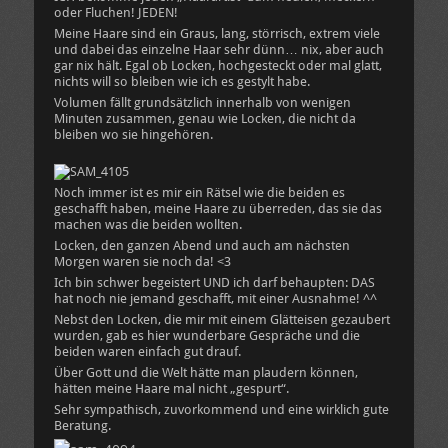
oder Fluchen! JEDEN!
Meine Haare sind ein Graus, lang, störrisch, extrem viele
und dabei das einzelne Haar sehr dünn… nix, aber auch
gar nix hält. Egal ob Locken, hochgesteckt oder mal glatt,
nichts will so bleiben wie ich es gestylt habe.
Volumen fällt grundsätzlich innerhalb von wenigen
Minuten zusammen, genau wie Locken, die nicht da
bleiben wo sie hingehören.
Noch immer ist es mir ein Rätsel wie die beiden es
geschafft haben, meine Haare zu überreden, das sie das
machen was die beiden wollten.
Locken, den ganzen Abend und auch am nächsten
Morgen waren sie noch da! <3
Ich bin schwer begeistert UND ich darf behaupten: DAS
hat noch nie jemand geschafft, mit einer Ausnahme! ^^
Nebst den Locken, die mir mit einem Glätteisen gezaubert
wurden, gab es hier wunderbare Gespräche und die
beiden waren einfach gut drauf.
Über Gott und die Welt hätte man plaudern können,
hätten meine Haare mal nicht „gespurt“.
Sehr sympathisch, zuvorkommend und eine wirklich gute
Beratung.