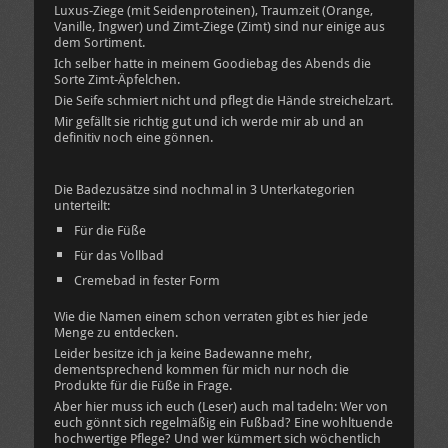
Luxus-Ziege (mit Seidenproteinen), Traumzeit (Orange,
Vanille, Ingwer) und Zimt-Ziege (Zimt) sind nur einige aus
dem Sortiment.
Ich selber hatte in meinem Goodiebag des Abends die
Sorte Zimt-Äpfelchen.
Die Seife schmiert nicht und pflegt die Hände streichelzart.
Mir gefällt sie richtig gut und ich werde mir ab und an
definitiv noch eine gönnen.
Die Badezusätze sind nochmal in 3 Unterkategorien
unterteilt:
Für die Füße
Für das Vollbad
Cremebad in fester Form
Wie die Namen einem schon verraten gibt es hier jede
Menge zu entdecken.
Leider besitze ich ja keine Badewanne mehr,
dementsprechend kommen für mich nur noch die
Produkte für die Füße in Frage.
Aber hier muss ich euch (Leser) auch mal tadeln: Wer von
euch gönnt sich regelmäßig ein Fußbad? Eine wohltuende
hochwertige Pflege? Und wer kümmert sich wöchentlich