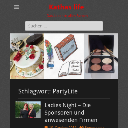
Kathas life
Das Leben in allen Farben
Suchen
nach:
Schlagwort:
PartyLite
Ladies Night – Die
Sponsoren und
anwesenden Firmen
Veröffentlicht
10. Oktober 2016
Kommentar