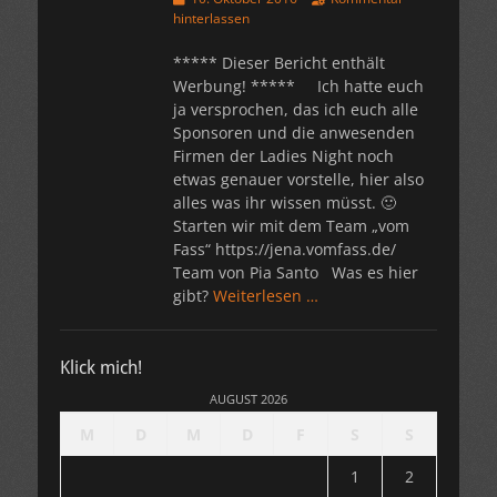
am
hinterlassen
***** Dieser Bericht enthält
Werbung! ***** Ich hatte euch
ja versprochen, das ich euch alle
Sponsoren und die anwesenden
Firmen der Ladies Night noch
etwas genauer vorstelle, hier also
alles was ihr wissen müsst. 🙂
Starten wir mit dem Team „vom
Fass“ https://jena.vomfass.de/
Team von Pia Santo Was es hier
gibt?
Weiterlesen …
Klick mich!
AUGUST 2026
M
D
M
D
F
S
S
1
2