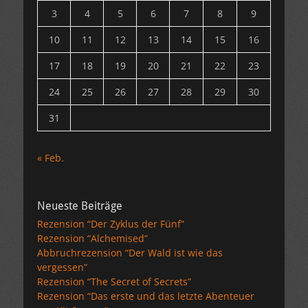
3
4
5
6
7
8
9
10
11
12
13
14
15
16
17
18
19
20
21
22
23
24
25
26
27
28
29
30
31
« Feb.
Neueste Beiträge
Rezension “Der Zyklus der Fünf”
Rezension “Alchemised”
Abbruchrezension “Der Wald ist wie das
vergessen”
Rezension “The Secret of Secrets”
Rezension “Das erste und das letzte Abenteuer