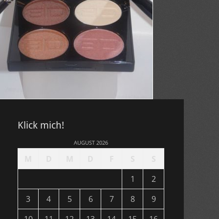
Klick mich!
AUGUST 2026
M
D
M
D
F
S
S
1
2
3
4
5
6
7
8
9