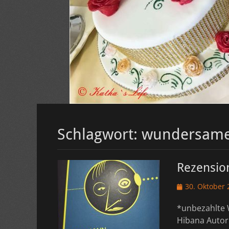
Schlagwort:
wundersame
Rezensio
Veröffentlicht
30. Oktober 
am
*unbezahlte 
Hibana Autor