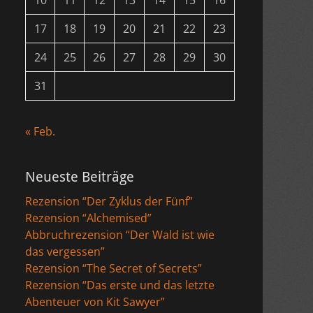
10
11
12
13
14
15
16
17
18
19
20
21
22
23
24
25
26
27
28
29
30
31
« Feb.
Neueste Beiträge
Rezension “Der Zyklus der Fünf”
Rezension “Alchemised”
Abbruchrezension “Der Wald ist wie
das vergessen”
Rezension “The Secret of Secrets”
Rezension “Das erste und das letzte
Abenteuer von Kit Sawyer”