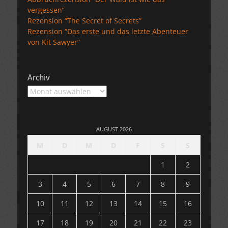
vergessen”
Rezension “The Secret of Secrets”
Rezension “Das erste und das letzte Abenteuer
von Kit Sawyer”
Archiv
Archiv
AUGUST 2026
M
D
M
D
F
S
S
1
2
3
4
5
6
7
8
9
10
11
12
13
14
15
16
17
18
19
20
21
22
23