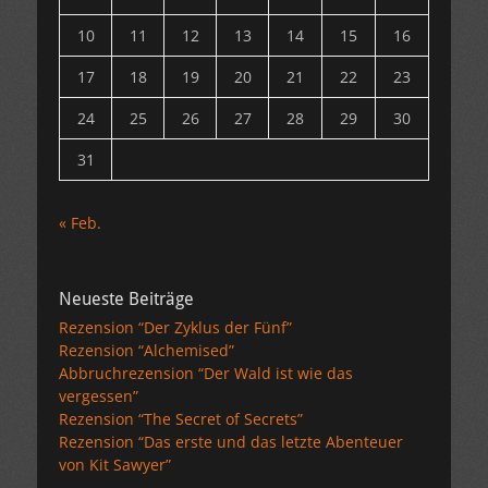
10
11
12
13
14
15
16
17
18
19
20
21
22
23
24
25
26
27
28
29
30
31
« Feb.
Neueste Beiträge
Rezension “Der Zyklus der Fünf”
Rezension “Alchemised”
Abbruchrezension “Der Wald ist wie das
vergessen”
Rezension “The Secret of Secrets”
Rezension “Das erste und das letzte Abenteuer
von Kit Sawyer”