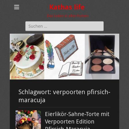
Kathas life
Das Leben in allen Farben
Suchen
nach:
Schlagwort:
verpoorten pfirsich-
maracuja
Eierlikör-Sahne-Torte mit
Verpoorten Edition