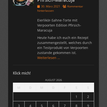
Pfirsich-Maracuja
Veröffentlicht
30. März 2021
Kommentar
am
hinterlassen
Eierlikör-Sahne-Torte mit
Verpoorten Edition Pfirsich-
Maracuja
Heute habe ich euch ein Rezept
zusammengestellt, welches durch
ein Testprodukt von Verpoorten
zustande gekommen ist.
Weiterlesen …
Klick mich!
AUGUST 2026
M
D
M
D
F
S
S
1
2
3
4
5
6
7
8
9