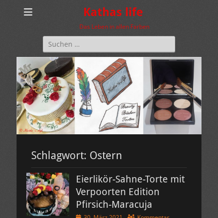
Kathas life
Das Leben in allen Farben
Suchen
nach:
Schlagwort:
Ostern
Eierlikör-Sahne-Torte mit
Verpoorten Edition
Pfirsich-Maracuja
Veröffentlicht
30. März 2021
Kommentar