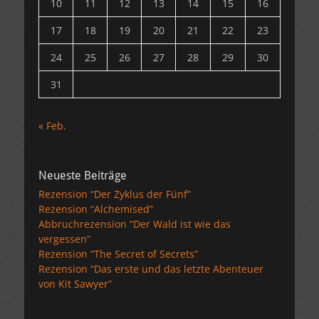
10
11
12
13
14
15
16
17
18
19
20
21
22
23
24
25
26
27
28
29
30
31
« Feb.
Neueste Beiträge
Rezension “Der Zyklus der Fünf”
Rezension “Alchemised”
Abbruchrezension “Der Wald ist wie das
vergessen”
Rezension “The Secret of Secrets”
Rezension “Das erste und das letzte Abenteuer
von Kit Sawyer”