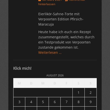
am
hinterlassen
Eierlikör-Sahne-Torte mit
Verpoorten Edition Pfirsich-
Maracuja
Heute habe ich euch ein Rezept
zusammengestellt, welches durch
ein Testprodukt von Verpoorten
zustande gekommen ist.
Weiterlesen …
Klick mich!
AUGUST 2026
M
D
M
D
F
S
S
1
2
3
4
5
6
7
8
9