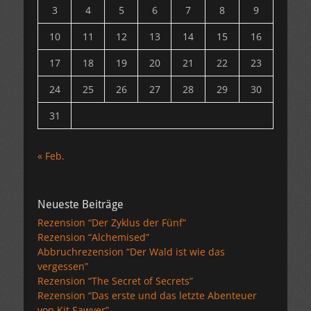
3
4
5
6
7
8
9
10
11
12
13
14
15
16
17
18
19
20
21
22
23
24
25
26
27
28
29
30
31
« Feb.
Neueste Beiträge
Rezension “Der Zyklus der Fünf”
Rezension “Alchemised”
Abbruchrezension “Der Wald ist wie das
vergessen”
Rezension “The Secret of Secrets”
Rezension “Das erste und das letzte Abenteuer
von Kit Sawyer”