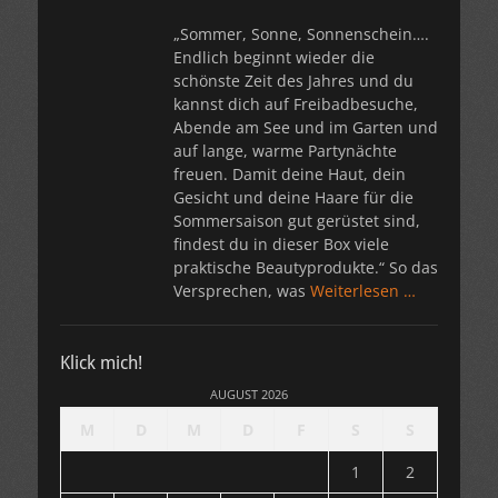
„Sommer, Sonne, Sonnenschein….
Endlich beginnt wieder die
schönste Zeit des Jahres und du
kannst dich auf Freibadbesuche,
Abende am See und im Garten und
auf lange, warme Partynächte
freuen. Damit deine Haut, dein
Gesicht und deine Haare für die
Sommersaison gut gerüstet sind,
findest du in dieser Box viele
praktische Beautyprodukte.“ So das
Versprechen, was
Weiterlesen …
Klick mich!
AUGUST 2026
M
D
M
D
F
S
S
1
2