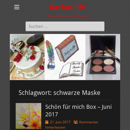
Kathas life
Das Leben in allen Farben
Suchen
nach:
Schlagwort:
schwarze Maske
Schön für mich Box – Juni
2017
Veröffentlicht
21. Juni 2017
Kommentar
am
hinterlassen