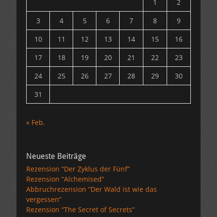
1
2
3
4
5
6
7
8
9
10
11
12
13
14
15
16
17
18
19
20
21
22
23
24
25
26
27
28
29
30
31
« Feb.
Neueste Beiträge
Rezension “Der Zyklus der Fünf”
Rezension “Alchemised”
Abbruchrezension “Der Wald ist wie das
vergessen”
Rezension “The Secret of Secrets”