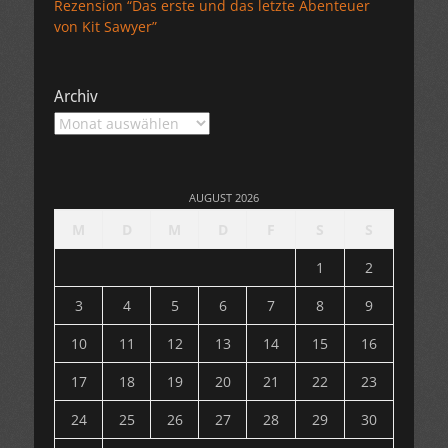
Rezension “Das erste und das letzte Abenteuer
von Kit Sawyer”
Archiv
Archiv
AUGUST 2026
M
D
M
D
F
S
S
1
2
3
4
5
6
7
8
9
10
11
12
13
14
15
16
17
18
19
20
21
22
23
24
25
26
27
28
29
30