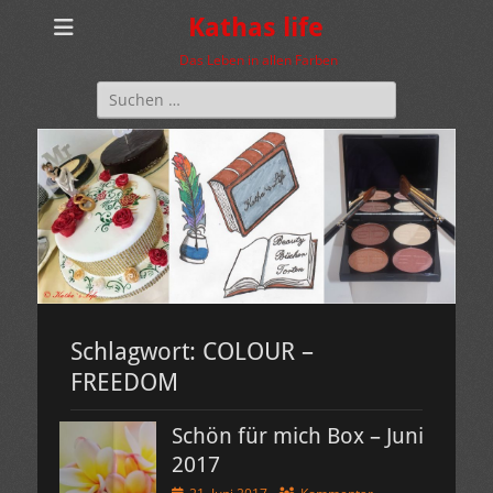
Kathas life
Das Leben in allen Farben
Suchen
nach:
Schlagwort:
COLOUR –
FREEDOM
Schön für mich Box – Juni
2017
Veröffentlicht