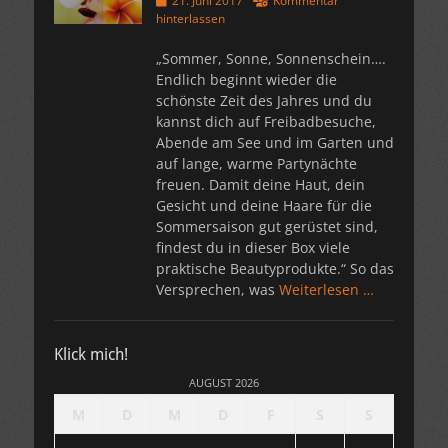
21. Juni 2017
Kommentar
am
hinterlassen
„Sommer, Sonne, Sonnenschein….
Endlich beginnt wieder die
schönste Zeit des Jahres und du
kannst dich auf Freibadbesuche,
Abende am See und im Garten und
auf lange, warme Partynächte
freuen. Damit deine Haut, dein
Gesicht und deine Haare für die
Sommersaison gut gerüstet sind,
findest du in dieser Box viele
praktische Beautyprodukte.“ So das
Versprechen, was
Weiterlesen …
Klick mich!
AUGUST 2026
M
D
M
D
F
S
S