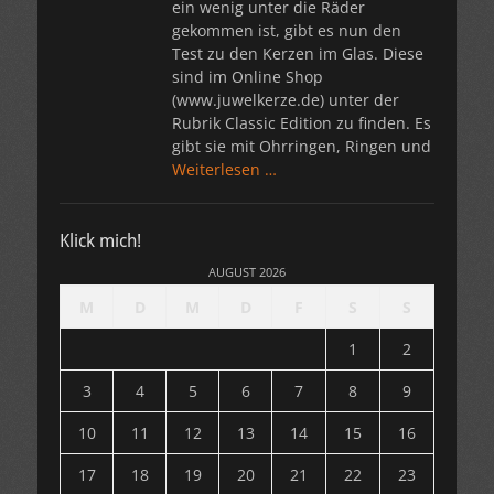
ein wenig unter die Räder
gekommen ist, gibt es nun den
Test zu den Kerzen im Glas. Diese
sind im Online Shop
(www.juwelkerze.de) unter der
Rubrik Classic Edition zu finden. Es
gibt sie mit Ohrringen, Ringen und
Weiterlesen …
Klick mich!
AUGUST 2026
M
D
M
D
F
S
S
1
2
3
4
5
6
7
8
9
10
11
12
13
14
15
16
17
18
19
20
21
22
23