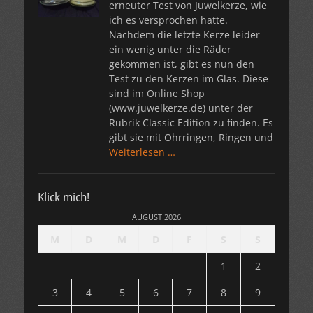
erneuter Test von Juwelkerze, wie
ich es versprochen hatte.
Nachdem die letzte Kerze leider
ein wenig unter die Räder
gekommen ist, gibt es nun den
Test zu den Kerzen im Glas. Diese
sind im Online Shop
(www.juwelkerze.de) unter der
Rubrik Classic Edition zu finden. Es
gibt sie mit Ohrringen, Ringen und
Weiterlesen …
Klick mich!
AUGUST 2026
M
D
M
D
F
S
S
1
2
3
4
5
6
7
8
9