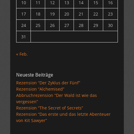
10
11
12
13
14
15
16
17
18
19
20
21
22
23
24
25
26
27
28
29
30
31
« Feb.
Neueste Beiträge
Rezension “Der Zyklus der Fünf”
Rezension “Alchemised”
Abbruchrezension “Der Wald ist wie das
vergessen”
Rezension “The Secret of Secrets”
Rezension “Das erste und das letzte Abenteuer
von Kit Sawyer”