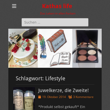
Kathas life
Das Leben in allen Farben
Suchen
nach:
Schlagwort:
Lifestyle
Juwelkerze, die Zweite!
Veröffentlicht
19. Oktober 2014
3 Kommentare
am
*Produkt selbst gekauft* Ein