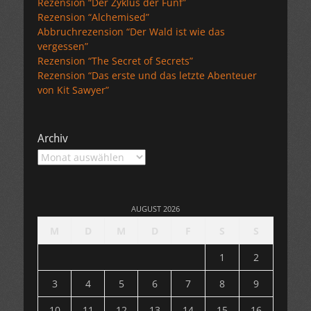
Rezension “Der Zyklus der Fünf”
Rezension “Alchemised”
Abbruchrezension “Der Wald ist wie das
vergessen”
Rezension “The Secret of Secrets”
Rezension “Das erste und das letzte Abenteuer
von Kit Sawyer”
Archiv
Archiv
AUGUST 2026
M
D
M
D
F
S
S
1
2
3
4
5
6
7
8
9
10
11
12
13
14
15
16