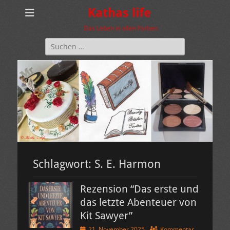
Kathas life
Das Leben in allen Farben
Suchen
nach:
Schlagwort:
S. E. Harmon
Rezension “Das erste und
das letzte Abenteuer von
Kit Sawyer”
Veröffentlicht
21. November 2025
Kommentar