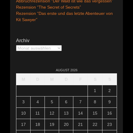
Abbruchrezension “Der Wald ist wie das vergessen”
Rezension “The Secret of Secrets”
Rezension “Das erste und das letzte Abenteuer von
Kit Sawyer”
Archiv
Archiv
AUGUST 2026
M
D
M
D
F
S
S
1
2
3
4
5
6
7
8
9
10
11
12
13
14
15
16
17
18
19
20
21
22
23