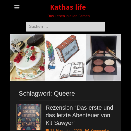
Kathas life
Das Leben in allen Farben
Suchen
nach:
Schlagwort:
Queere
Rezension “Das erste und
das letzte Abenteuer von
Kit Sawyer”
Veröffentlicht
21. November 2025
Kommentar