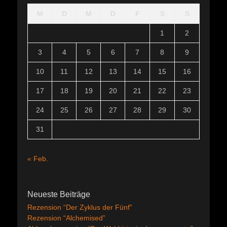
M
D
M
D
F
S
S
1
2
3
4
5
6
7
8
9
10
11
12
13
14
15
16
17
18
19
20
21
22
23
24
25
26
27
28
29
30
31
« Feb.
Neueste Beiträge
Rezension “Der Zyklus der Fünf”
Rezension “Alchemised”