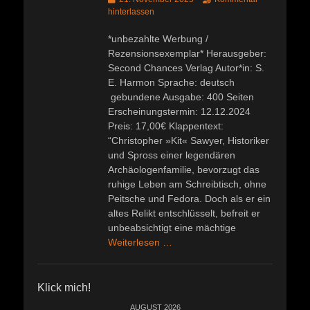
am
hinterlassen
*unbezahlte Werbung /
Rezensionsexemplar* Herausgeber: ‎
Second Chances Verlag Autor*in: S.
E. Harmon Sprache: deutsch
gebundene Ausgabe: 400 Seiten
Erscheinungstermin: 12.12.2024
Preis: 17,00€ Klappentext:
“Christopher »Kit« Sawyer, Historiker
und Spross einer legendären
Archäologenfamilie, bevorzugt das
ruhige Leben am Schreibtisch, ohne
Peitsche und Fedora. Doch als er ein
altes Relikt entschlüsselt, befreit er
unbeabsichtigt eine mächtige
Weiterlesen …
Klick mich!
AUGUST 2026