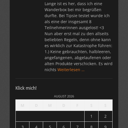
Lange ist es her, dass ich eine
Wanderbox bei mir begrüßen
durfte. Bei Tipsie testet wurde ich
als eine der insgesamt 8
Teilnehmerinnen ausgelost! <3
Nun aber erst mal zu den allseits
beliebten Regeln, denn ohne kann
es wirklich zur Katastrophe führen:
1.) Keine gebrauchten, halbleeren,
angefangenen, abgelaufenen oder
alten Produkte verschicken. Es wird
nichts
Weiterlesen …
Klick mich!
AUGUST 2026
M
D
M
D
F
S
S
1
2
3
4
5
6
7
8
9