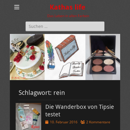
Kathas life
Das Leben in allen Farben
Suchen
nach:
Schlagwort:
rein
Die Wanderbox von Tipsie
testet
Veröffentlicht
10. Februar 2016
2 Kommentare
am