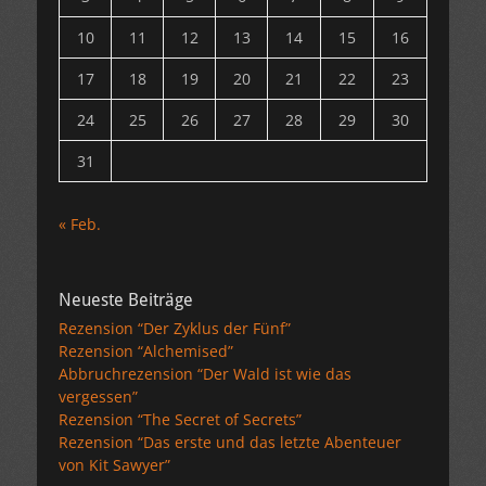
10
11
12
13
14
15
16
17
18
19
20
21
22
23
24
25
26
27
28
29
30
31
« Feb.
Neueste Beiträge
Rezension “Der Zyklus der Fünf”
Rezension “Alchemised”
Abbruchrezension “Der Wald ist wie das
vergessen”
Rezension “The Secret of Secrets”
Rezension “Das erste und das letzte Abenteuer
von Kit Sawyer”