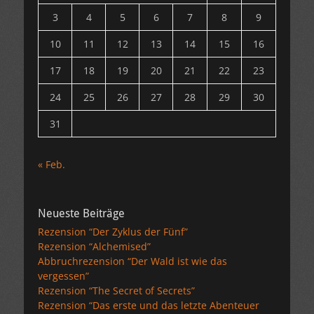
3
4
5
6
7
8
9
10
11
12
13
14
15
16
17
18
19
20
21
22
23
24
25
26
27
28
29
30
31
« Feb.
Neueste Beiträge
Rezension “Der Zyklus der Fünf”
Rezension “Alchemised”
Abbruchrezension “Der Wald ist wie das
vergessen”
Rezension “The Secret of Secrets”
Rezension “Das erste und das letzte Abenteuer