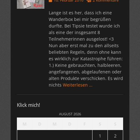
10. Februar 2016
2 Kommentare
am
Lange ist es her, dass ich eine
Wanderbox bei mir begrüßen
durfte. Bei Tipsie testet wurde ich
als eine der insgesamt 8
Teilnehmerinnen ausgelost! <3
Nun aber erst mal zu den allseits
beliebten Regeln, denn ohne kann
es wirklich zur Katastrophe führen:
1.) Keine gebrauchten, halbleeren,
angefangenen, abgelaufenen oder
alten Produkte verschicken. Es wird
nichts
Weiterlesen …
Klick mich!
AUGUST 2026
M
D
M
D
F
S
S
1
2