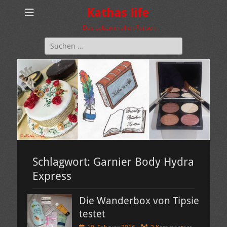
Kathas life
Das Leben in allen Farben
Suchen
nach:
Schlagwort:
Garnier Body Hydra
Express
Die Wanderbox von Tipsie
testet
Veröffentlicht