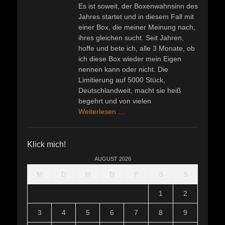
Es ist soweit, der Boxenwahnsinn des
Jahres startet und in diesem Fall mit
einer Box, die meiner Meinung nach,
ihres gleichen sucht. Seit Jahren,
hoffe und bete ich, alle 3 Monate, ob
ich diese Box wieder mein Eigen
nennen kann oder nicht. Die
Limitierung auf 5000 Stück,
Deutschlandweit, macht sie heiß
begehrt und von vielen
Weiterlesen …
Klick mich!
AUGUST 2026
M
D
M
D
F
S
S
1
2
3
4
5
6
7
8
9