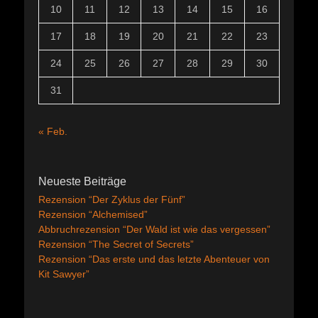
10
11
12
13
14
15
16
17
18
19
20
21
22
23
24
25
26
27
28
29
30
31
« Feb.
Neueste Beiträge
Rezension “Der Zyklus der Fünf”
Rezension “Alchemised”
Abbruchrezension “Der Wald ist wie das vergessen”
Rezension “The Secret of Secrets”
Rezension “Das erste und das letzte Abenteuer von
Kit Sawyer”