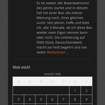
Es ist soweit, der Boxenwahnsinn
des Jahres startet und in diesem
Fall mit einer Box, die meiner
Meinung nach, ihres gleichen
sucht. Seit Jahren, hoffe und bete
ich, alle 3 Monate, ob ich diese Box
wieder mein Eigen nennen kann
oder nicht. Die Limitierung auf
5000 Stück, Deutschlandweit,
macht sie heiß begehrt und von
vielen
Weiterlesen …
Klick mich!
AUGUST 2026
M
D
M
D
F
S
S
1
2
3
4
5
6
7
8
9