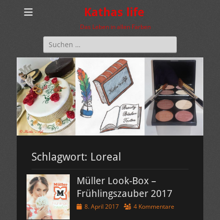
Kathas life
Das Leben in allen Farben
Suchen
nach:
Schlagwort:
Loreal
Müller Look-Box –
Frühlingszauber 2017
Veröffentlicht
8. April 2017
4 Kommentare
am