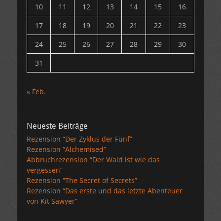
10
11
12
13
14
15
16
17
18
19
20
21
22
23
24
25
26
27
28
29
30
31
« Feb.
Neueste Beiträge
Rezension “Der Zyklus der Fünf”
Rezension “Alchemised”
Abbruchrezension “Der Wald ist wie das
vergessen”
Rezension “The Secret of Secrets”
Rezension “Das erste und das letzte Abenteuer
von Kit Sawyer”