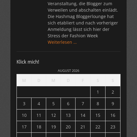
Veranstaltung, die Blogger zum
Verweilen und abschalten einlädt.
Die Hashmag Bloggerlounge hat
sich etabliert und nach vorheriger
Anmeldung lässt sich hier der
Stress der Fashion Week
Weiterlesen …
Klick mich!
AUGUST 2026
M
D
M
D
F
S
S
1
2
3
4
5
6
7
8
9
10
11
12
13
14
15
16
17
18
19
20
21
22
23