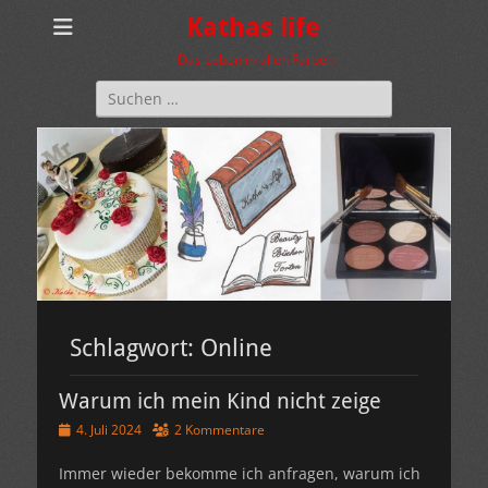
Kathas life
Das Leben in allen Farben
Suchen
nach:
Schlagwort:
Online
Warum ich mein Kind nicht zeige
Veröffentlicht
4. Juli 2024
2 Kommentare
am
Immer wieder bekomme ich anfragen, warum ich