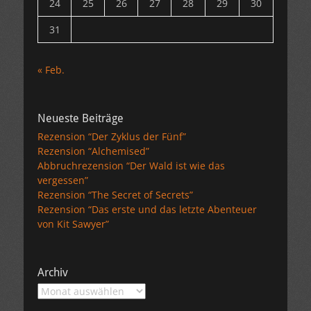
24
25
26
27
28
29
30
31
« Feb.
Neueste Beiträge
Rezension “Der Zyklus der Fünf”
Rezension “Alchemised”
Abbruchrezension “Der Wald ist wie das
vergessen”
Rezension “The Secret of Secrets”
Rezension “Das erste und das letzte Abenteuer
von Kit Sawyer”
Archiv
Archiv