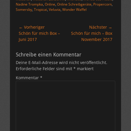
Nadine Trompka
,
Online
,
Online Schreibgeräte
,
Propercorn
,
Somersby
,
Tropicai
,
Veluvia
,
Wonder Waffel
Beitragsnavigation
← Vorheriger
Nächster →
Vorheriger
Nächster
Schön für mich Box –
Schön für mich – Box
Beitrag:
Beitrag:
Juni 2017
November 2017
Schreibe einen Kommentar
Deine E-Mail-Adresse wird nicht veröffentlicht.
Erforderliche Felder sind mit
*
markiert
Kommentar
*