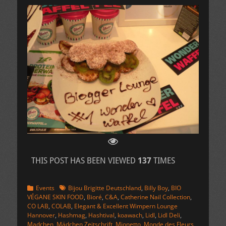
THIS POST HAS BEEN VIEWED
137
TIMES
Kategorien
Schlagworte
Events
Bijou Brigitte Deutschland
,
Billy Boy
,
BIO
VÉGANE SKIN FOOD
,
Bioré
,
C&A
,
Catherine Nail Collection
,
CO LAB
,
COLAB
,
Elegant & Excellent Wimpern Lounge
Hannover
,
Hashmag
,
Hashtival
,
koawach
,
Lidl
,
Lidl Deli
,
Madchen
,
Mädchen Zeitschrift
,
Mionetto
,
Monde des Fleurs
,