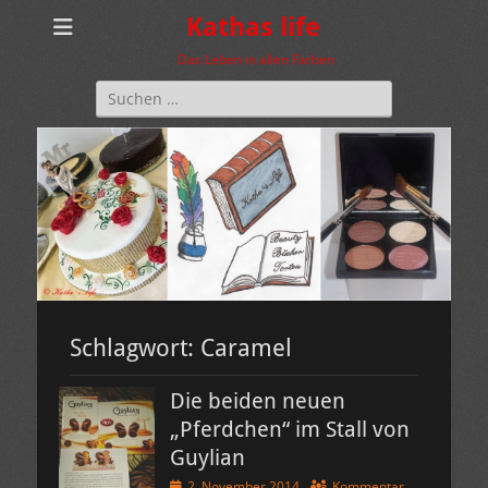
Kathas life
Das Leben in allen Farben
Suchen
nach:
Schlagwort:
Caramel
Die beiden neuen
„Pferdchen“ im Stall von
Guylian
Veröffentlicht
2. November 2014
Kommentar