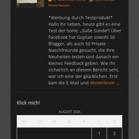
am
hinterlassen
*Werbung durch Testprodukt*
Hallo Ihr lieben, heute gibt es eine
Test der Sorte: „Süße Sünde“! Über
Facebook hat Guylian sowohl 50
Blogger, als auch 50 Private
Naschfreunde gesucht, die ihre
Neuheiten testen und danach ein
kleines Feedback geben. Wie ihr
sicherlich an diesem Bericht seht,
war ich eine der glücklichen. Erst
kam die E-Mail und
Weiterlesen …
Klick mich!
AUGUST 2026
M
D
M
D
F
S
S
1
2