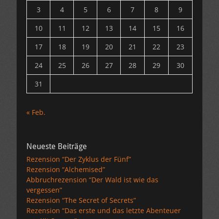
3
4
5
6
7
8
9
10
11
12
13
14
15
16
17
18
19
20
21
22
23
24
25
26
27
28
29
30
31
« Feb.
Neueste Beiträge
Rezension “Der Zyklus der Fünf”
Rezension “Alchemised”
Abbruchrezension “Der Wald ist wie das
vergessen”
Rezension “The Secret of Secrets”
Rezension “Das erste und das letzte Abenteuer