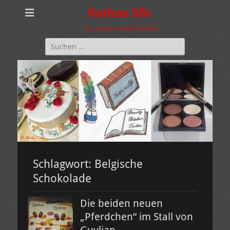
Kathas life
Das Leben in allen Farben
Suchen
nach:
Schlagwort:
Belgische
Schokolade
Die beiden neuen
„Pferdchen“ im Stall von