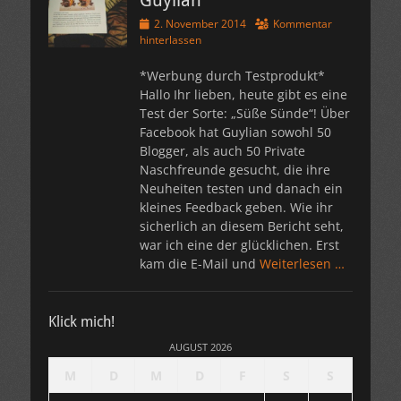
Guylian
Veröffentlicht
2. November 2014
Kommentar
am
hinterlassen
*Werbung durch Testprodukt*
Hallo Ihr lieben, heute gibt es eine
Test der Sorte: „Süße Sünde“! Über
Facebook hat Guylian sowohl 50
Blogger, als auch 50 Private
Naschfreunde gesucht, die ihre
Neuheiten testen und danach ein
kleines Feedback geben. Wie ihr
sicherlich an diesem Bericht seht,
war ich eine der glücklichen. Erst
kam die E-Mail und
Weiterlesen …
Klick mich!
AUGUST 2026
M
D
M
D
F
S
S