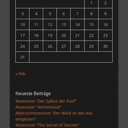
1
2
3
4
5
6
7
8
9
10
11
12
13
14
15
16
17
18
19
20
21
22
23
24
25
26
27
28
29
30
31
« Feb.
Neueste Beiträge
Rezension “Der Zyklus der Fünf”
Rezension “Alchemised”
Abbruchrezension “Der Wald ist wie das
vergessen”
Rezension “The Secret of Secrets”