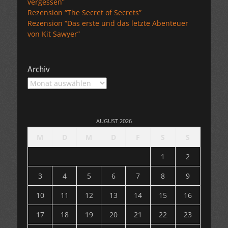
vergessen”
Rezension “The Secret of Secrets”
Rezension “Das erste und das letzte Abenteuer
von Kit Sawyer”
Archiv
Archiv
AUGUST 2026
M
D
M
D
F
S
S
1
2
3
4
5
6
7
8
9
10
11
12
13
14
15
16
17
18
19
20
21
22
23