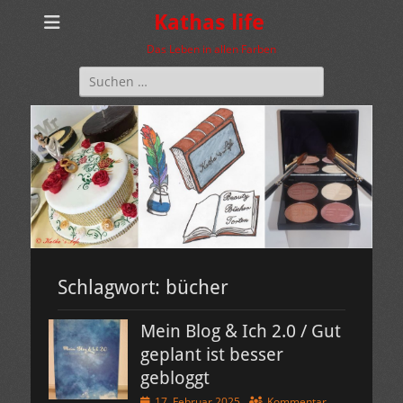
Kathas life
Das Leben in allen Farben
Suchen
nach:
Schlagwort:
bücher
Mein Blog & Ich 2.0 / Gut
geplant ist besser
gebloggt
Veröffentlicht
17. Februar 2025
Kommentar