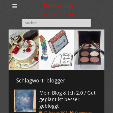
Kathas life
Das Leben in allen Farben
Suchen
nach:
Schlagwort:
blogger
Mein Blog & Ich 2.0 / Gut
geplant ist besser
gebloggt
Veröffentlicht
17. Februar 2025
Kommentar