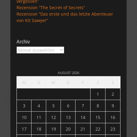
vergessen”
Rezension “The Secret of Secrets”
Rezension “Das erste und das letzte Abenteuer
von Kit Sawyer”
Archiv
Archiv
AUGUST 2026
M
D
M
D
F
S
S
1
2
3
4
5
6
7
8
9
10
11
12
13
14
15
16
17
18
19
20
21
22
23