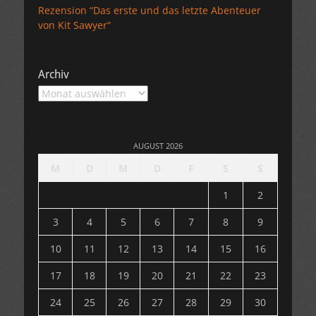
Rezension “Das erste und das letzte Abenteuer
von Kit Sawyer”
Archiv
Archiv
AUGUST 2026
M
D
M
D
F
S
S
1
2
3
4
5
6
7
8
9
10
11
12
13
14
15
16
17
18
19
20
21
22
23
24
25
26
27
28
29
30