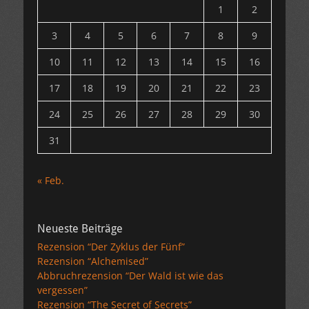
1
2
3
4
5
6
7
8
9
10
11
12
13
14
15
16
17
18
19
20
21
22
23
24
25
26
27
28
29
30
31
« Feb.
Neueste Beiträge
Rezension “Der Zyklus der Fünf”
Rezension “Alchemised”
Abbruchrezension “Der Wald ist wie das
vergessen”
Rezension “The Secret of Secrets”