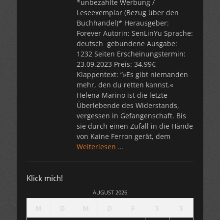
*unbezahlte Werbung /
Leseexemplar (Bezug über den
Buchhandel)* Herausgeber:
Forever Autorin: SenLinYu Sprache:
deutsch gebundene Ausgabe:
1232 Seiten Erscheinungstermin:
23.09.2023 Preis: 34,99€
Klappentext: “»Es gibt niemanden
mehr, den du retten kannst.«
Helena Marino ist die letzte
Überlebende des Widerstands,
vergessen in Gefangenschaft. Bis
sie durch einen Zufall in die Hände
von Kaine Ferron gerät, dem
Weiterlesen …
Klick mich!
AUGUST 2026
M
D
M
D
F
S
S