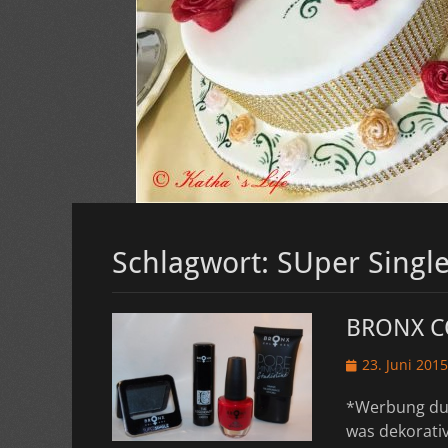
Schlagwort:
SUper Singl
BRONX CO
Veröffentlicht
23. Juni 2015
am
*Werbung durc
was dekorativ