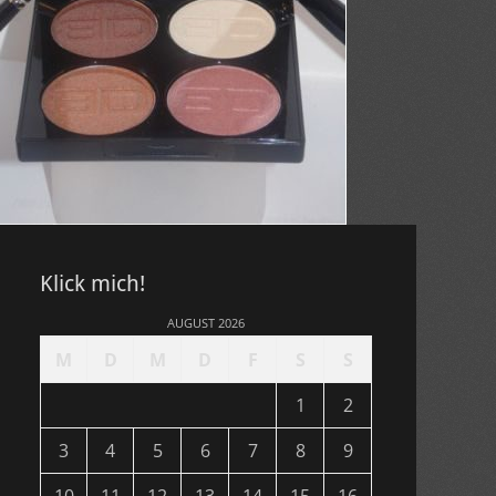
Klick mich!
AUGUST 2026
M
D
M
D
F
S
S
1
2
3
4
5
6
7
8
9