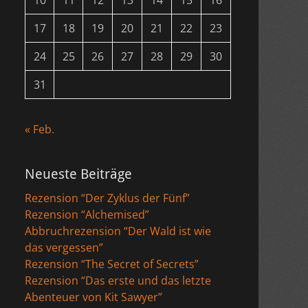
10
11
12
13
14
15
16
17
18
19
20
21
22
23
24
25
26
27
28
29
30
31
« Feb.
Neueste Beiträge
Rezension “Der Zyklus der Fünf”
Rezension “Alchemised”
Abbruchrezension “Der Wald ist wie
das vergessen”
Rezension “The Secret of Secrets”
Rezension “Das erste und das letzte
Abenteuer von Kit Sawyer”