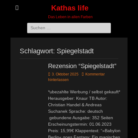
Kathas life
Das Leben in allen Farben
Suchen
nach:
Schlagwort:
Spiegelstadt
Rezension “Spiegelstadt”
Veröffentlicht
3. Oktober 2025
Kommentar
am
hinterlassen
*ubezahlte Werbung / selbst gekauft*
Herausgeber: Knaur TB Autor:
Christian Handel & Andreas
Suchanek Sprache: deutsch
gebundene Ausgabe: 352 Seiten
Erscheinungstermin: 01.06.2023
Preis: 15,99€ Klappentext: “»Babylon
Berlin« goes Fantasy: Ein magisches