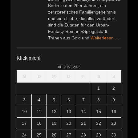
Berlin in den 20er-Jahren, ein
zerstörerisches Familiengeheimnis
und eine Liebe, die alles verändert,
sind die Zutaten für den Urban-
Fantasy-Roman »Spiegelstadt.
Tränen aus Gold und
Weiterlesen …
Klick mich!
AUGUST 2026
M
D
M
D
F
S
S
1
2
3
4
5
6
7
8
9
10
11
12
13
14
15
16
17
18
19
20
21
22
23
24
25
26
27
28
29
30