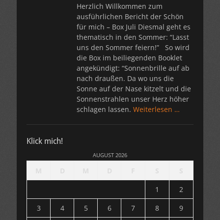
Herzlich Willkommen zum
ausführlichen Bericht der Schön
für mich – Box Juli Diesmal geht es
thematisch in den Sommer: “Lasst
uns den Sommer feiern!” So wird
die Box im beiliegenden Booklet
angekündigt: “Sonnenbrille auf ab
nach draußen. Da wo uns die
Sonne auf der Nase kitzelt und die
Sonnenstrahlen unser Herz höher
schlagen lassen.
Weiterlesen …
Klick mich!
AUGUST 2026
M
D
M
D
F
S
S
1
2
3
4
5
6
7
8
9