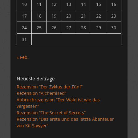
10
11
12
13
14
15
16
17
18
19
20
21
22
23
24
25
26
27
28
29
30
31
« Feb.
Neueste Beiträge
Rezension “Der Zyklus der Fünf”
Rezension “Alchemised”
Abbruchrezension “Der Wald ist wie das
vergessen”
Rezension “The Secret of Secrets”
Rezension “Das erste und das letzte Abenteuer
von Kit Sawyer”