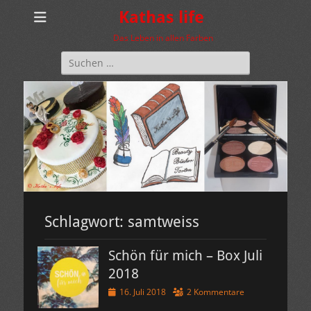
Kathas life
Das Leben in allen Farben
Suchen
nach:
Schlagwort:
samtweiss
Schön für mich – Box Juli
2018
Veröffentlicht
16. Juli 2018
2 Kommentare
am