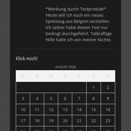
*Werbung durch Testprodukt*
Heute will ich euch ein neues
Spielzeug aus Belgien vorstellen.
Ich selber habe diesen Test nur
bedingt durchgeführt. Tatkräftige
Hilfe hatte ich von meiner Nichte.
Klick mich!
AUGUST 2026
M
D
M
D
F
S
S
1
2
3
4
5
6
7
8
9
10
11
12
13
14
15
16
17
18
19
20
21
22
23