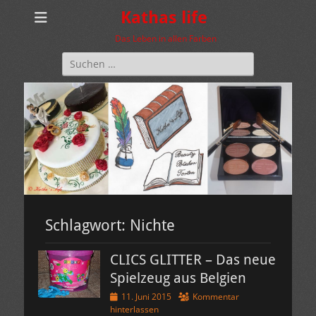
Kathas life
Das Leben in allen Farben
Suchen
nach:
Schlagwort:
Nichte
CLICS GLITTER – Das neue
Spielzeug aus Belgien
Veröffentlicht
11. Juni 2015
Kommentar
am
hinterlassen