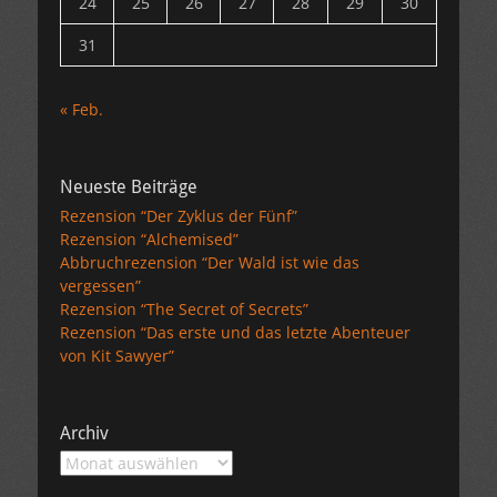
24
25
26
27
28
29
30
31
« Feb.
Neueste Beiträge
Rezension “Der Zyklus der Fünf”
Rezension “Alchemised”
Abbruchrezension “Der Wald ist wie das
vergessen”
Rezension “The Secret of Secrets”
Rezension “Das erste und das letzte Abenteuer
von Kit Sawyer”
Archiv
Archiv