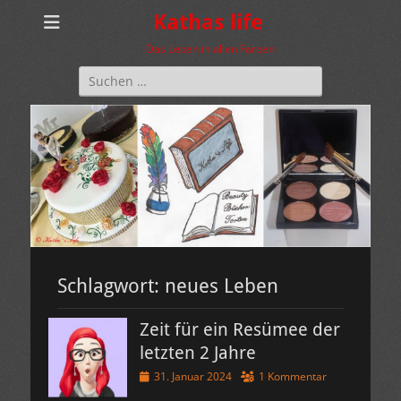
Kathas life
Das Leben in allen Farben
Suchen
nach:
Schlagwort:
neues Leben
Zeit für ein Resümee der
letzten 2 Jahre
Veröffentlicht
31. Januar 2024
1 Kommentar
am