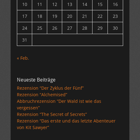
10
11
12
13
14
15
16
17
18
19
20
21
22
23
24
25
26
27
28
29
30
31
« Feb.
Neueste Beiträge
Rezension “Der Zyklus der Fünf”
Rezension “Alchemised”
Abbruchrezension “Der Wald ist wie das
vergessen”
Rezension “The Secret of Secrets”
Rezension “Das erste und das letzte Abenteuer
von Kit Sawyer”