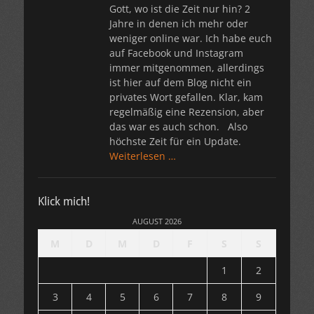
Gott, wo ist die Zeit nur hin? 2
Jahre in denen ich mehr oder
weniger online war. Ich habe euch
auf Facebook und Instagram
immer mitgenommen, allerdings
ist hier auf dem Blog nicht ein
privates Wort gefallen. Klar, kam
regelmäßig eine Rezension, aber
das war es auch schon. Also
höchste Zeit für ein Update.
Weiterlesen …
Klick mich!
AUGUST 2026
M
D
M
D
F
S
S
1
2
3
4
5
6
7
8
9