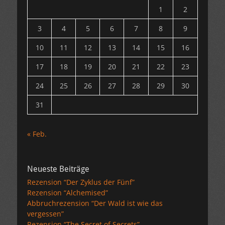
1
2
3
4
5
6
7
8
9
10
11
12
13
14
15
16
17
18
19
20
21
22
23
24
25
26
27
28
29
30
31
« Feb.
Neueste Beiträge
Rezension “Der Zyklus der Fünf”
Rezension “Alchemised”
Abbruchrezension “Der Wald ist wie das
vergessen”
Rezension “The Secret of Secrets”