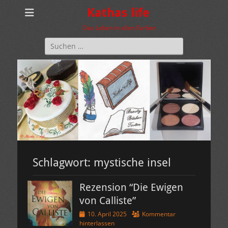
Kathas life
Das Leben in allen Farben
Suchen
nach:
Schlagwort:
mystische insel
Rezension “Die Ewigen
von Calliste”
Veröffentlicht
10. April 2025
Kommentar
am
hinterlassen