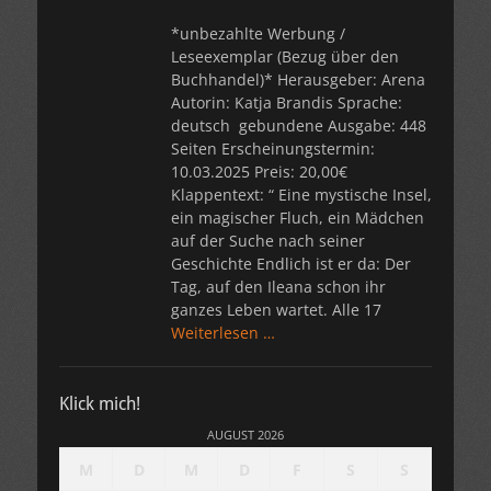
*unbezahlte Werbung /
Leseexemplar (Bezug über den
Buchhandel)* Herausgeber: Arena
Autorin: Katja Brandis Sprache:
deutsch gebundene Ausgabe: 448
Seiten Erscheinungstermin:
10.03.2025 Preis: 20,00€
Klappentext: “ Eine mystische Insel,
ein magischer Fluch, ein Mädchen
auf der Suche nach seiner
Geschichte Endlich ist er da: Der
Tag, auf den Ileana schon ihr
ganzes Leben wartet. Alle 17
Weiterlesen …
Klick mich!
AUGUST 2026
M
D
M
D
F
S
S