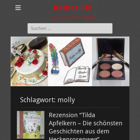
Kathas life
Das Leben in allen Farben
Suchen
nach:
Schlagwort:
molly
Rezension “Tilda
Apfelkern – Die schönsten
Geschichten aus dem
Heckenrosenweg”