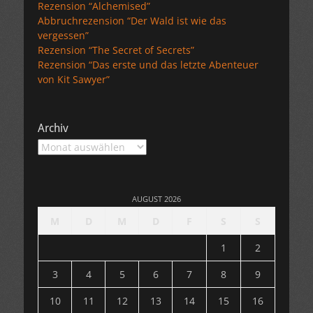
Rezension “Alchemised”
Abbruchrezension “Der Wald ist wie das
vergessen”
Rezension “The Secret of Secrets”
Rezension “Das erste und das letzte Abenteuer
von Kit Sawyer”
Archiv
Archiv
AUGUST 2026
M
D
M
D
F
S
S
1
2
3
4
5
6
7
8
9
10
11
12
13
14
15
16