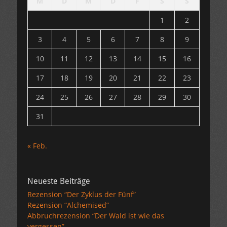
M
D
M
D
F
S
S
1
2
3
4
5
6
7
8
9
10
11
12
13
14
15
16
17
18
19
20
21
22
23
24
25
26
27
28
29
30
31
« Feb.
Neueste Beiträge
Rezension “Der Zyklus der Fünf”
Rezension “Alchemised”
Abbruchrezension “Der Wald ist wie das
vergessen”