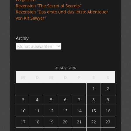
Rezension “The Secret of Secrets”
Rezension “Das erste und das letzte Abenteuer
von Kit Sawyer”
Archiv
Archiv
AUGUST 2026
M
D
M
D
F
S
S
1
2
3
4
5
6
7
8
9
10
11
12
13
14
15
16
17
18
19
20
21
22
23