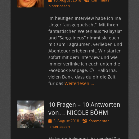
10. August 2018
Kommentar
am
hinterlassen
Im heutigen Interview habe ich Ina
Linger “ausgequetscht”. Mit ihren
fantastischen Welten aus “Falaysia”
und “Sanguineus” nimmt sie euch
mit zum Tagräumen, verlieben und
Abenteuer erleben mit. Wir starten
sofort mit dem Interview und wie
immer verlinke ich euch unten die
Facebook-Fanpage. 🙂 Hallo Ina,
vielen Dank, dass du dir die Zeit
für das
Weiterlesen …
10 Fragen – 10 Antworten
von… NICOLE BÖHM
Veröffentlicht
3. August 2018
Kommentar
am
hinterlassen
Ab heute bekommt ihr regelmäßig