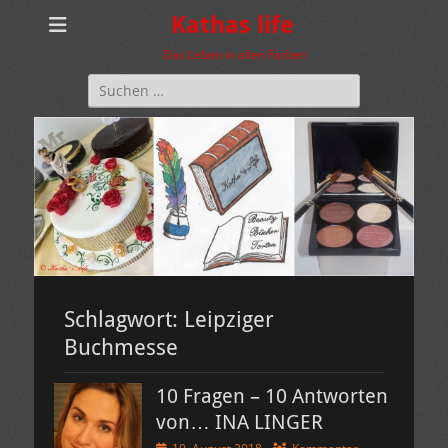
Kathas life
Das Leben in allen Farben
Suchen
nach:
Schlagwort:
Leipziger
Buchmesse
10 Fragen – 10 Antworten
von… INA LINGER
Veröffentlicht