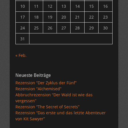
10
11
12
13
14
15
16
17
18
19
20
21
22
23
24
25
26
27
28
29
30
31
« Feb.
Neueste Beiträge
Rezension “Der Zyklus der Fünf”
Rezension “Alchemised”
Abbruchrezension “Der Wald ist wie das
vergessen”
Rezension “The Secret of Secrets”
Rezension “Das erste und das letzte Abenteuer
von Kit Sawyer”