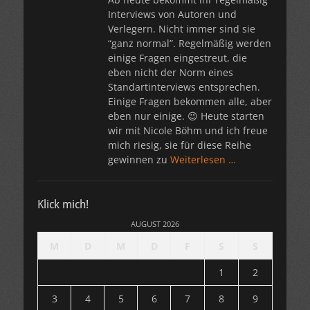
Interviews von Autoren und
Verlegern. Nicht immer sind sie
“ganz normal”. Regelmäßig werden
einige Fragen eingestreut, die
eben nicht der Norm eines
Standartinterviews entsprechen.
Einige Fragen bekommen alle, aber
eben nur einige. 😉 Heute starten
wir mit Nicole Böhm und ich freue
mich riesig, sie für diese Reihe
gewinnen zu
Weiterlesen …
Klick mich!
AUGUST 2026
M
D
M
D
F
S
S
1
2
3
4
5
6
7
8
9