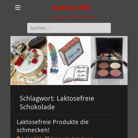
Kathas life
Das Leben in allen Farben
Suchen
nach:
Schlagwort:
Laktosefreie
Schokolade
Laktosefreie Produkte die
schmecken!
Veröffentlicht