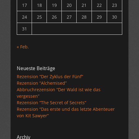
17
18
19
20
21
22
23
24
25
26
27
28
29
30
31
« Feb.
Neueste Beiträge
Rezension “Der Zyklus der Fünf”
Rezension “Alchemised”
Abbruchrezension “Der Wald ist wie das
vergessen”
Rezension “The Secret of Secrets”
Rezension “Das erste und das letzte Abenteuer
von Kit Sawyer”
Archiv