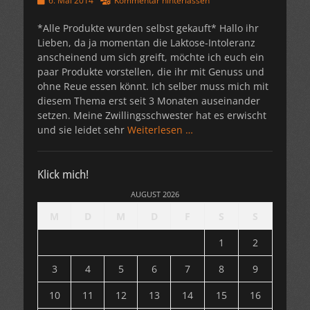
6. Mai 2014
Kommentar hinterlassen
am
*Alle Produkte wurden selbst gekauft* Hallo ihr
Lieben, da ja momentan die Laktose-Intoleranz
anscheinend um sich greift, möchte ich euch ein
paar Produkte vorstellen, die ihr mit Genuss und
ohne Reue essen könnt. Ich selber muss mich mit
diesem Thema erst seit 3 Monaten auseinander
setzen. Meine Zwillingsschwester hat es erwischt
und sie leidet sehr
Weiterlesen …
Klick mich!
AUGUST 2026
M
D
M
D
F
S
S
1
2
3
4
5
6
7
8
9
10
11
12
13
14
15
16