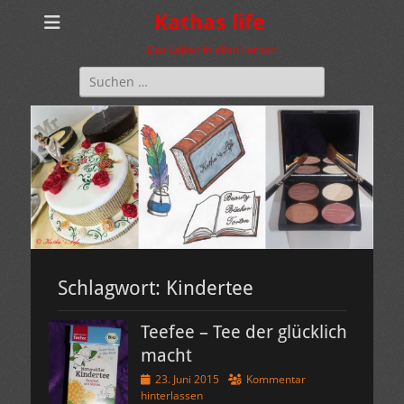
Kathas life
Das Leben in allen Farben
Suchen
nach:
Schlagwort:
Kindertee
Teefee – Tee der glücklich
macht
Veröffentlicht
23. Juni 2015
Kommentar
am
hinterlassen