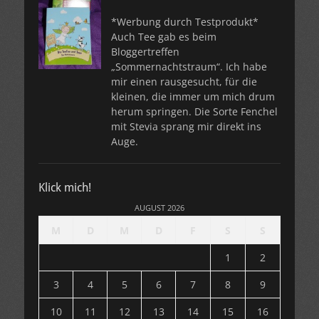
*Werbung durch Testprodukt*
Auch Tee gab es beim
Bloggertreffen
„Sommernachtstraum“. Ich habe
mir einen rausgesucht, für die
kleinen, die immer um mich drum
herum springen. Die Sorte Fenchel
mit Stevia sprang mir direkt ins
Auge.
Klick mich!
AUGUST 2026
M
D
M
D
F
S
S
1
2
3
4
5
6
7
8
9
10
11
12
13
14
15
16