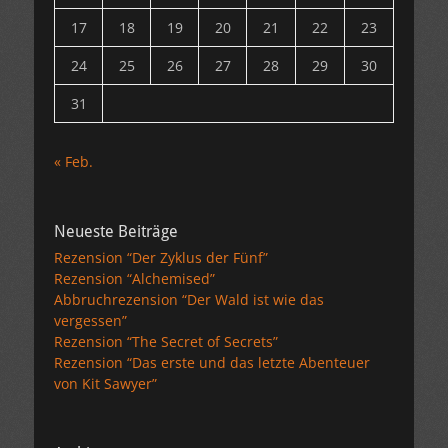
17
18
19
20
21
22
23
24
25
26
27
28
29
30
31
« Feb.
Neueste Beiträge
Rezension “Der Zyklus der Fünf”
Rezension “Alchemised”
Abbruchrezension “Der Wald ist wie das
vergessen”
Rezension “The Secret of Secrets”
Rezension “Das erste und das letzte Abenteuer
von Kit Sawyer”