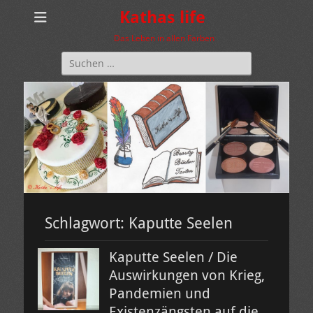
Kathas life
Das Leben in allen Farben
Suchen
nach:
Schlagwort:
Kaputte Seelen
Kaputte Seelen / Die
Auswirkungen von Krieg,
Pandemien und
Existenzängsten auf die