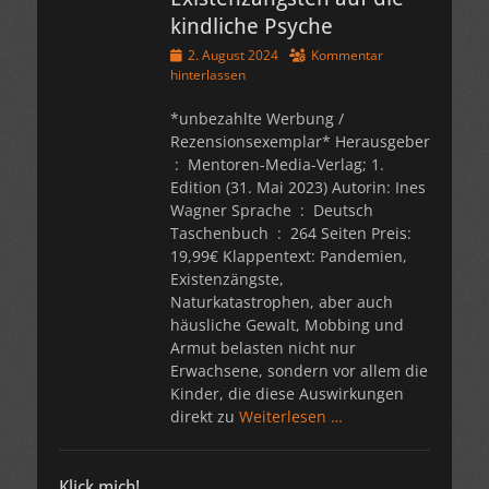
kindliche Psyche
Veröffentlicht
2. August 2024
Kommentar
am
hinterlassen
*unbezahlte Werbung /
Rezensionsexemplar* Herausgeber
Edition (31. Mai 2023) Autorin: Ines
Wagner Sprache ‏ : ‎ Deutsch
Taschenbuch ‏ : ‎ 264 Seiten Preis:
19,99€ Klappentext: Pandemien,
Existenzängste,
Naturkatastrophen, aber auch
häusliche Gewalt, Mobbing und
Armut belasten nicht nur
Erwachsene, sondern vor allem die
Kinder, die diese Auswirkungen
direkt zu
Weiterlesen …
Klick mich!