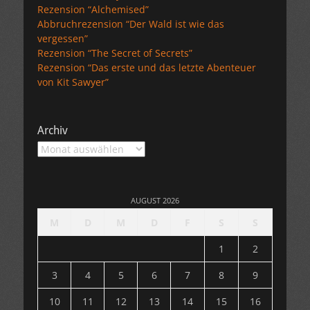
Rezension “Alchemised”
Abbruchrezension “Der Wald ist wie das
vergessen”
Rezension “The Secret of Secrets”
Rezension “Das erste und das letzte Abenteuer
von Kit Sawyer”
Archiv
Archiv
AUGUST 2026
M
D
M
D
F
S
S
1
2
3
4
5
6
7
8
9
10
11
12
13
14
15
16