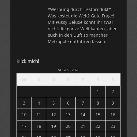
*Werbung durch Testprodukt*
Was kostet die Welt? Gute Frage!
Mit Pussy Deluxe könnt ihr zwar
nicht die ganze Welt kaufen, aber
euch in den Duft so mancher
Metropole entführen lassen.
Klick mich!
AUGUST 2026
M
D
M
D
F
S
S
1
2
3
4
5
6
7
8
9
10
11
12
13
14
15
16
17
18
19
20
21
22
23