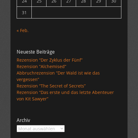
24
25
26
27
28
29
30
31
« Feb.
Neueste Beiträge
Rezension “Der Zyklus der Fünf”
Rezension “Alchemised”
Abbruchrezension “Der Wald ist wie das
vergessen”
Rezension “The Secret of Secrets”
Rezension “Das erste und das letzte Abenteuer
von Kit Sawyer”
Archiv
Archiv