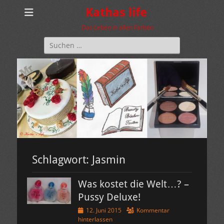
Kathas life
Das Leben in allen Farben
Suchen
nach:
Schlagwort:
Jasmin
Was kostet die Welt…? –
Pussy Deluxe!
Veröffentlicht
12. Juni 2015
Kommentar
am
hinterlassen