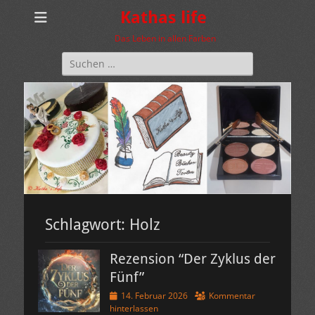
Kathas life
Das Leben in allen Farben
Suchen
nach:
Schlagwort:
Holz
Rezension “Der Zyklus der
Fünf”
Veröffentlicht
14. Februar 2026
Kommentar
am
hinterlassen