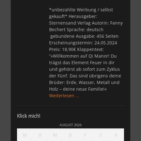
*unbezahlte Werbung / selbst
gekauft* Herausgeber:
Sternensand Verlag Autorin: Fanny
Bechert Sprache: deutsch
gebundene Ausgabe: 456 Seiten
Erscheinungstermin: 24.05.2024
Preis: 18,90€ Klappentext:
“»Willkommen auf Qi Manor! Du
trägst das Element Feuer in dir
und gehörst ab sofort zum Zyklus
der Fünf. Das sind übrigens deine
Brüder: Erde, Wasser, Metall und
Holz – deine neue Familie!«
Weiterlesen …
Klick mich!
AUGUST 2026
M
D
M
D
F
S
S