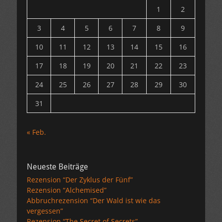
1
2
3
4
5
6
7
8
9
10
11
12
13
14
15
16
17
18
19
20
21
22
23
24
25
26
27
28
29
30
31
« Feb.
Neueste Beiträge
Rezension “Der Zyklus der Fünf”
Rezension “Alchemised”
Abbruchrezension “Der Wald ist wie das
vergessen”
Rezension “The Secret of Secrets”