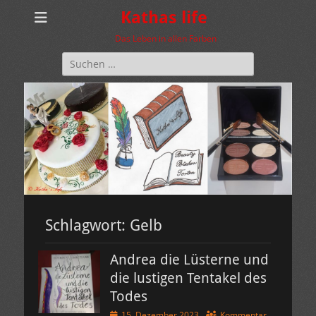
Kathas life
Das Leben in allen Farben
Suchen
nach:
Schlagwort:
Gelb
Andrea die Lüsterne und
die lustigen Tentakel des
Todes
Veröffentlicht
15. Dezember 2023
Kommentar