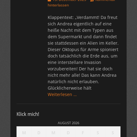
am
hinterlassen
Klappentext: „Verdammt! Da freut
sich Andrea eigentlich auf eine
heiße Nacht mit dem Typen aus
dem Supermarkt und dann findet
sie stattdessen ein Alien im Keller.
Dieser Oktopus für Arme spioniert
doch tatsächlich die Erde aus, um
eine interstellare Invasion
vorzubereiten! Der hat sie doch
nicht mehr alle! Das kann Andrea
natürlich nicht erlauben.
Glücklicherweise hält
Weiterlesen …
Klick mich!
AUGUST 2026
M
D
M
D
F
S
S